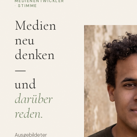
MEDIENENTWICKLER
· STIMME
Medien
neu
denken
—
und
darüber
reden.
Ausgebildeter