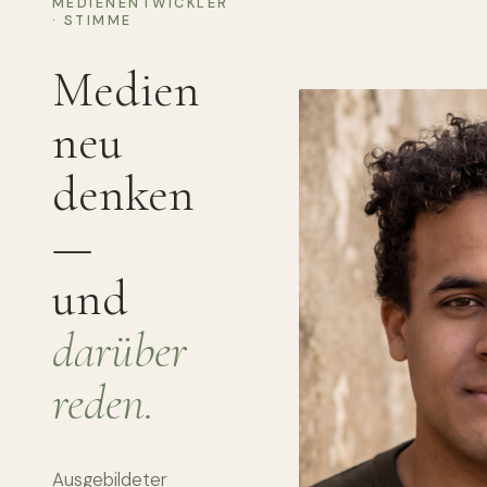
MEDIENENTWICKLER
· STIMME
Medien
neu
denken
—
und
darüber
reden.
Ausgebildeter