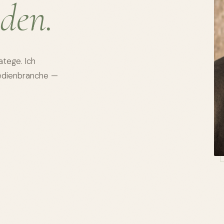
den.
atege. Ich
Medienbranche —