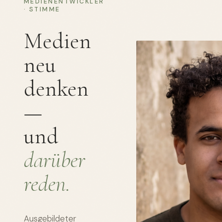
MEDIENENTWICKLER
· STIMME
Medien
neu
denken
—
und
darüber
reden.
Ausgebildeter