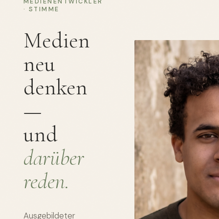
MEDIENENTWICKLER
· STIMME
Medien
neu
denken
—
und
darüber
reden.
Ausgebildeter